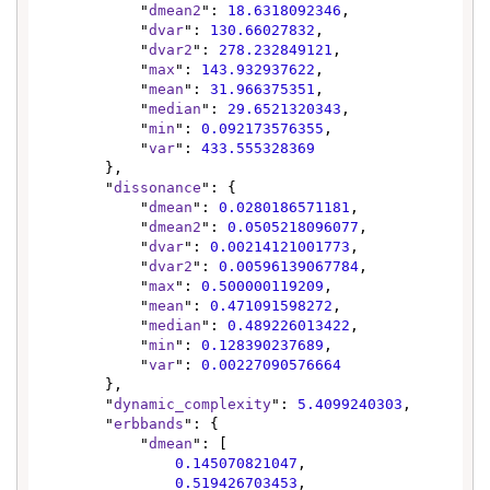
            "
dmean2
": 
18.6318092346
,

            "
dvar
": 
130.66027832
,

            "
dvar2
": 
278.232849121
,

            "
max
": 
143.932937622
,

            "
mean
": 
31.966375351
,

            "
median
": 
29.6521320343
,

            "
min
": 
0.092173576355
,

            "
var
": 
433.555328369
        },

        "
dissonance
": {

            "
dmean
": 
0.0280186571181
,

            "
dmean2
": 
0.0505218096077
,

            "
dvar
": 
0.00214121001773
,

            "
dvar2
": 
0.00596139067784
,

            "
max
": 
0.500000119209
,

            "
mean
": 
0.471091598272
,

            "
median
": 
0.489226013422
,

            "
min
": 
0.128390237689
,

            "
var
": 
0.00227090576664
        },

        "
dynamic_complexity
": 
5.4099240303
,

        "
erbbands
": {

            "
dmean
": [

0.145070821047
,

0.519426703453
,
