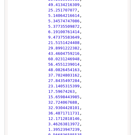
49.4134216309
,

25.251707077
,

5.14064216614
,

5.34574747086
,

5.37735509872
,

6.19100761414
,

9.47375583649
,

21.5151424408
,

29.8991222382
,

43.4604759216
,

60.0231246948
,

56.4551239014
,

48.0826454163
,

37.7024803162
,

27.8435497284
,

23.1405315399
,

17.59674263
,

15.6598443985
,

32.724067688
,

32.9304428101
,

36.4871711731
,

12.1712818146
,

3.46263813972
,

1.39523947239
,

0.566836595535
,
