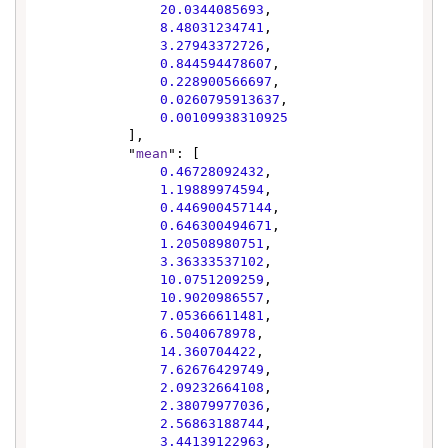
20.0344085693
,

8.48031234741
,

3.27943372726
,

0.844594478607
,

0.228900566697
,

0.0260795913637
,

0.00109938310925
            ],

            "
mean
": [

0.46728092432
,

1.19889974594
,

0.446900457144
,

0.646300494671
,

1.20508980751
,

3.36333537102
,

10.0751209259
,

10.9020986557
,

7.05366611481
,

6.5040678978
,

14.360704422
,

7.62676429749
,

2.09232664108
,

2.38079977036
,

2.56863188744
,

3.44139122963
,
