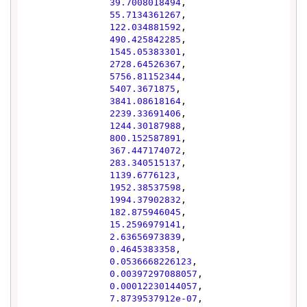
39.7008018494
,

55.7134361267
,

122.034881592
,

490.425842285
,

1545.05383301
,

2728.64526367
,

5756.81152344
,

5407.3671875
,

3841.08618164
,

2239.33691406
,

1244.30187988
,

800.152587891
,

367.447174072
,

283.340515137
,

1139.6776123
,

1952.38537598
,

1994.37902832
,

182.875946045
,

15.2596979141
,

2.63656973839
,

0.4645383358
,

0.0536668226123
,

0.00397297088057
,

0.00012230144057
,

7.8739537912e-07
,
