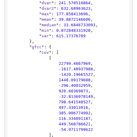
            "
dvar
": 
241.570510864
,

            "
dvar2
": 
632.68963623
,

            "
max
": 
177.858413696
,

            "
mean
": 
39.8872146606
,

            "
median
": 
33.6846733093
,

            "
min
": 
0.872848331928
,

            "
var
": 
615.17376709
        },

        "
gfcc
": {

            "
cov
": [

                [

22799.4667969
,

-1617.48937988
,

-1420.19665527
,

1448.09179688
,

-296.40032959
,

920.60369873
,

-32.8136978149
,

798.641540527
,

497.33013916
,

385.006774902
,

116.334091187
,

449.568786621
,

-54.9711799622
                ],
