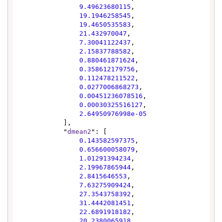
9.49623680115
,

19.1946258545
,

19.4650535583
,

21.432970047
,

7.30041122437
,

2.15837788582
,

0.880461871624
,

0.358612179756
,

0.112478211522
,

0.0277006868273
,

0.00451236078516
,

0.00030325516127
,

2.64950976998e-05
            ],

            "
dmean2
": [

0.143582597375
,

0.656600058079
,

1.01291394234
,

2.19967865944
,

2.8415646553
,

7.63275909424
,

27.3543758392
,

31.4442081451
,

22.6891918182
,

20.2380065918
,
