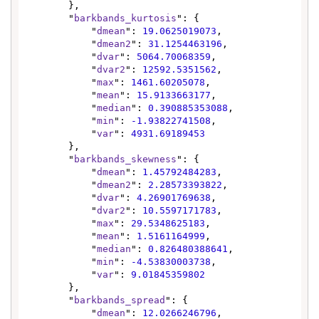
        },

        "
barkbands_kurtosis
": {

            "
dmean
": 
19.0625019073
,

            "
dmean2
": 
31.1254463196
,

            "
dvar
": 
5064.70068359
,

            "
dvar2
": 
12592.5351562
,

            "
max
": 
1461.60205078
,

            "
mean
": 
15.9133663177
,

            "
median
": 
0.390885353088
,

            "
min
": 
-1.93822741508
,

            "
var
": 
4931.69189453
        },

        "
barkbands_skewness
": {

            "
dmean
": 
1.45792484283
,

            "
dmean2
": 
2.28573393822
,

            "
dvar
": 
4.26901769638
,

            "
dvar2
": 
10.5597171783
,

            "
max
": 
29.5348625183
,

            "
mean
": 
1.5161164999
,

            "
median
": 
0.826480388641
,

            "
min
": 
-4.53830003738
,

            "
var
": 
9.01845359802
        },

        "
barkbands_spread
": {

            "
dmean
": 
12.0266246796
,
