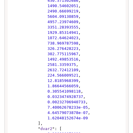
450.571502686
,

1490.54602051
,

2490.66699219
,

5604.09130859
,

4957.23974609
,

3351.28393555
,

1929.85314941
,

1072.64624023
,

738.969787598
,

326.276428223
,

302.775115967
,

1492.49853516
,

2581.3359375
,

2632.72412109
,

224.566009521
,

12.8185968399
,

1.86644566059
,

0.305541098118
,

0.0323474928737
,

0.00232706940733
,

7.40062678233e-05
,

4.64579073878e-07
,

1.62048152674e-09
            ],

            "
dvar2
": [
