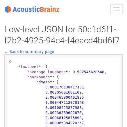
Toggl
navig
Low-level JSON for 50c1d6f1-
f2b2-4925-94c4-f4eacd4bd6f7
← Back to summary page
{

    "
lowlevel
": {

        "
average_loudness
": 
0.592545628548
,

        "
barkbands
": {

            "
dmean
": [

0.000170138417161
,

0.00305061601102
,

0.000465800461825
,

0.000447212078143
,

0.00108425877988
,

0.00236389692873
,

0.00068125675898
,

0.000985384220257
,
