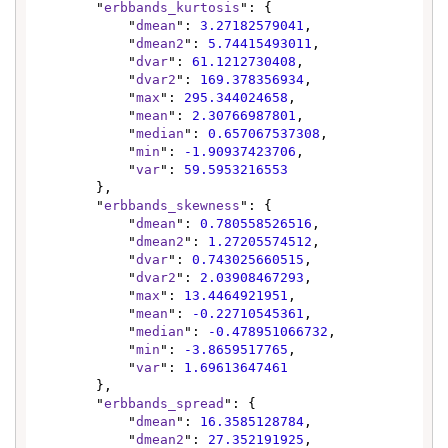
        "
erbbands_kurtosis
": {

            "
dmean
": 
3.27182579041
,

            "
dmean2
": 
5.74415493011
,

            "
dvar
": 
61.1212730408
,

            "
dvar2
": 
169.378356934
,

            "
max
": 
295.344024658
,

            "
mean
": 
2.30766987801
,

            "
median
": 
0.657067537308
,

            "
min
": 
-1.90937423706
,

            "
var
": 
59.5953216553
        },

        "
erbbands_skewness
": {

            "
dmean
": 
0.780558526516
,

            "
dmean2
": 
1.27205574512
,

            "
dvar
": 
0.743025660515
,

            "
dvar2
": 
2.03908467293
,

            "
max
": 
13.4464921951
,

            "
mean
": 
-0.22710545361
,

            "
median
": 
-0.478951066732
,

            "
min
": 
-3.8659517765
,

            "
var
": 
1.69613647461
        },

        "
erbbands_spread
": {

            "
dmean
": 
16.3585128784
,

            "
dmean2
": 
27.352191925
,
