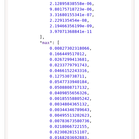
2.12895838558e-06
,

9.80175718723e-06
,

3.31680155341e-07
,

2.229135454e-08
,

2.19466356199e-09
,

3.97071368841e-11
            ],

            "
max
": [

0.00827302318066
,

0.166449517012
,

0.0267299413681
,

0.0233779791743
,

0.0466152243316
,

0.127530738711
,

0.0547733940184
,

0.0508808717132
,

0.0409855656326
,

0.00185558805242
,

0.0034804365132
,

0.00344346789643
,

0.00495513202623
,

0.00783673580736
,

0.0218066722155
,

0.0230828151107
,

0.0168203692883
,
