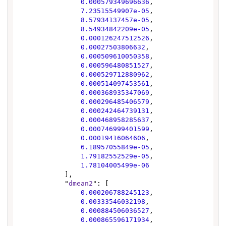
0.000579349696636
,

7.23515549907e-05
,

8.57934137457e-05
,

8.54934842209e-05
,

0.000126247512526
,

0.00027503806632
,

0.000509610050358
,

0.000596480851527
,

0.000529712880962
,

0.000514097453561
,

0.000368935347069
,

0.000296485406579
,

0.000242464739131
,

0.000468958285637
,

0.000746999401599
,

0.00019416064606
,

6.18957055849e-05
,

1.79182552529e-05
,

1.78104005499e-06
            ],

            "
dmean2
": [

0.000206788245123
,

0.00333546032198
,

0.000884506036527
,

0.000865596171934
,
