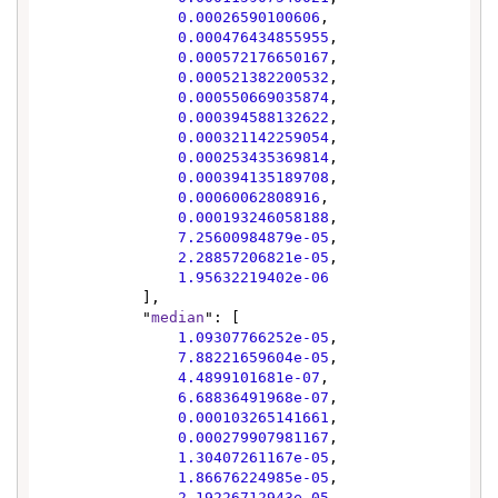
0.00026590100606
,

0.000476434855955
,

0.000572176650167
,

0.000521382200532
,

0.000550669035874
,

0.000394588132622
,

0.000321142259054
,

0.000253435369814
,

0.000394135189708
,

0.00060062808916
,

0.000193246058188
,

7.25600984879e-05
,

2.28857206821e-05
,

1.95632219402e-06
            ],

            "
median
": [

1.09307766252e-05
,

7.88221659604e-05
,

4.4899101681e-07
,

6.68836491968e-07
,

0.000103265141661
,

0.000279907981167
,

1.30407261167e-05
,

1.86676224985e-05
,

2.19226712943e-05
,
