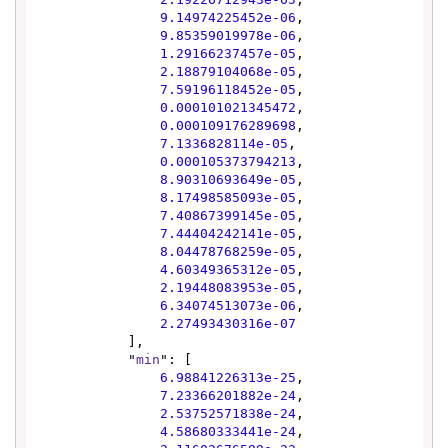
9.14974225452e-06
,

9.85359019978e-06
,

1.29166237457e-05
,

2.18879104068e-05
,

7.59196118452e-05
,

0.000101021345472
,

0.000109176289698
,

7.1336828114e-05
,

0.000105373794213
,

8.90310693649e-05
,

8.17498585093e-05
,

7.40867399145e-05
,

7.44404242141e-05
,

8.04478768259e-05
,

4.60349365312e-05
,

2.19448083953e-05
,

6.34074513073e-06
,

2.27493430316e-07
            ],

            "
min
": [

6.98841226313e-25
,

7.23366201882e-24
,

2.53752571838e-24
,

4.58680333441e-24
,
