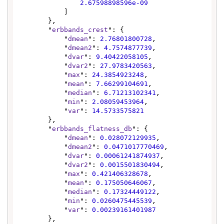
2.67598898596e-09
            ]

        },

        "
erbbands_crest
": {

            "
dmean
": 
2.76801800728
,

            "
dmean2
": 
4.7574877739
,

            "
dvar
": 
9.40422058105
,

            "
dvar2
": 
27.9783420563
,

            "
max
": 
24.3854923248
,

            "
mean
": 
7.66299104691
,

            "
median
": 
6.71213102341
,

            "
min
": 
2.08059453964
,

            "
var
": 
14.5733575821
        },

        "
erbbands_flatness_db
": {

            "
dmean
": 
0.028072129935
,

            "
dmean2
": 
0.0471017770469
,

            "
dvar
": 
0.00061241874937
,

            "
dvar2
": 
0.0015501830494
,

            "
max
": 
0.421406328678
,

            "
mean
": 
0.175050646067
,

            "
median
": 
0.17324449122
,

            "
min
": 
0.0260475445539
,

            "
var
": 
0.00239161401987
        },
