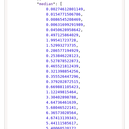
            "
median
": [

0.00274612801149
,

0.0154771506786
,

0.0086545208469
,

0.00631699291989
,

0.0450628958642
,

0.497125864029
,

1.99541723728
,

1.52993273735
,

0.286577194929
,

0.253846228123
,

0.527878522873
,

0.465521812439
,

0.321398854256
,

0.355526447296
,

0.379202872515
,

0.669881105423
,

1.12249815464
,

3.30402898788
,

4.64736461639
,

5.68046522141
,

6.36573028564
,

4.67413139343
,

5.44111585617
,

5.40060520172
,
