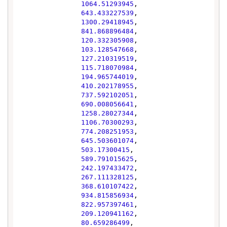
1064.51293945
,

643.433227539
,

1300.29418945
,

841.868896484
,

120.332305908
,

103.128547668
,

127.210319519
,

115.718070984
,

194.965744019
,

410.202178955
,

737.592102051
,

690.008056641
,

1258.28027344
,

1106.70300293
,

774.208251953
,

645.503601074
,

503.17300415
,

589.791015625
,

242.197433472
,

267.111328125
,

368.610107422
,

934.815856934
,

822.957397461
,

209.120941162
,

80.659286499
,
