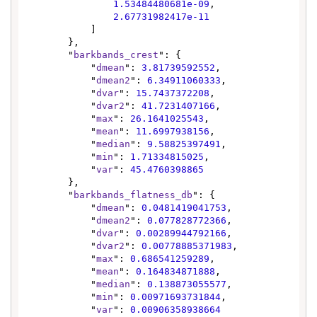
1.53484480681e-09
,

2.67731982417e-11
            ]

        },

        "
barkbands_crest
": {

            "
dmean
": 
3.81739592552
,

            "
dmean2
": 
6.34911060333
,

            "
dvar
": 
15.7437372208
,

            "
dvar2
": 
41.7231407166
,

            "
max
": 
26.1641025543
,

            "
mean
": 
11.6997938156
,

            "
median
": 
9.58825397491
,

            "
min
": 
1.71334815025
,

            "
var
": 
45.4760398865
        },

        "
barkbands_flatness_db
": {

            "
dmean
": 
0.0481419041753
,

            "
dmean2
": 
0.077828772366
,

            "
dvar
": 
0.00289944792166
,

            "
dvar2
": 
0.00778885371983
,

            "
max
": 
0.686541259289
,

            "
mean
": 
0.164834871888
,

            "
median
": 
0.138873055577
,

            "
min
": 
0.00971693731844
,

            "
var
": 
0.00906358938664