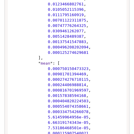
0.0123466802761
,

0.0105052115396
,

0.0111795160919
,

0.00701122311875
,

0.00747776264325
,

0.0309461262077
,

0.0051428489387
,

0.00137541547883
,

0.000496208202094
,

0.000125274629681
            ],

            "
mean
": [

0.000750150473323
,

0.00901701394469
,

0.000274276710115
,

0.00024406988814
,

0.000816701969597
,

0.00157838594168
,

0.000404820224503
,

0.000554074358661
,

0.000334754266078
,

5.61459964956e-05
,

6.66319174343e-05
,

7.53186468501e-05
,

0.000115907540021
,
