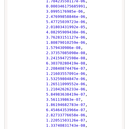
1.70423550117e-06
,

0.000346175685991
,

3.0995176985e-06
,

2.47699858846e-06
,

5.47725039723e-06
,

2.01803431992e-05
,

4.08295909438e-06
,

3.76283151127e-06
,

1.80879010259e-06
,

1.579430986e-08
,

2.37357085098e-08
,

3.24159472598e-08
,

6.30370280419e-08
,

2.20840874476e-07
,

1.21603557091e-06
,

1.53259804847e-06
,

1.26511099552e-06
,

1.21042626233e-06
,

5.84983638419e-07
,

3.561139863e-07
,

1.86194682783e-07
,

6.45464353966e-07
,

2.82733776658e-06
,

1.22051503126e-07
,

1.33740831743e-08
,
