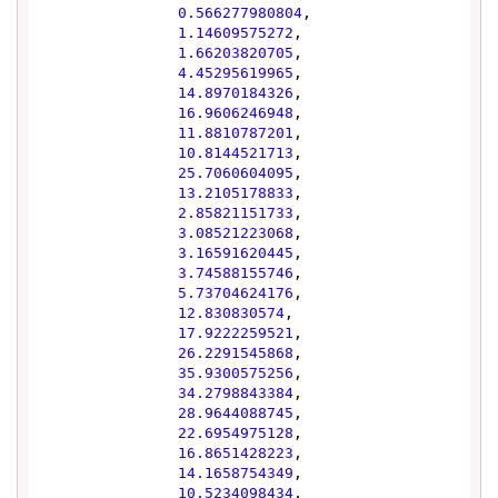
0.566277980804
,

1.14609575272
,

1.66203820705
,

4.45295619965
,

14.8970184326
,

16.9606246948
,

11.8810787201
,

10.8144521713
,

25.7060604095
,

13.2105178833
,

2.85821151733
,

3.08521223068
,

3.16591620445
,

3.74588155746
,

5.73704624176
,

12.830830574
,

17.9222259521
,

26.2291545868
,

35.9300575256
,

34.2798843384
,

28.9644088745
,

22.6954975128
,

16.8651428223
,

14.1658754349
,

10.5234098434
,
