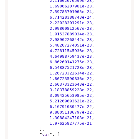
2.11602676599e-23
,

1.69066207961e-23
,

7.59785701065e-24
,

6.71428388743e-24
,

2.23028301291e-23
,

2.99800812567e-23
,

1.91537889034e-23
,

2.98902268442e-23
,

5.48207274051e-23
,

4.72811545936e-23
,

4.64988759437e-23
,

6.86260141275e-23
,

6.54887521728e-23
,

1.26723322634e-22
,

1.86723590836e-22
,

2.60373323643e-22
,

3.18378859228e-22
,

3.09425653985e-22
,

5.21269693621e-22
,

6.16791030477e-22
,

9.88051186797e-22
,

1.30884247103e-21
,

1.97625827775e-21
            ],

            "
var
": [
