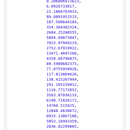
0.206806972623
,

6.0926733017
,

21.1866703033
,

89.0891952515
,

107.508644104
,

354.304382324
,

2684.25268555
,

5894.69873047
,

7023.97949219
,

2752.67919922
,

13471.4697266
,

4358.66796875
,

89.5980682373
,

77.8755950928
,

117.813804626
,

138.415267944
,

291.195159912
,

1116.77172852
,

3563.87036133
,

6198.71826172
,

14760.515625
,

12848.4638672
,

8915.13867188
,

5053.16943359
,

2836.82299805
,
