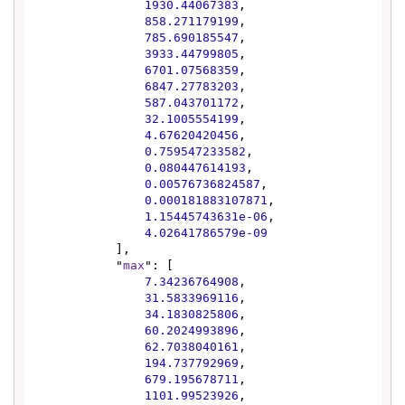
1930.44067383
,

858.271179199
,

785.690185547
,

3933.44799805
,

6701.07568359
,

6847.27783203
,

587.043701172
,

32.1005554199
,

4.67620420456
,

0.759547233582
,

0.080447614193
,

0.00576736824587
,

0.000181883107871
,

1.15445743631e-06
,

4.02641786579e-09
            ],

            "
max
": [

7.34236764908
,

31.5833969116
,

34.1830825806
,

60.2024993896
,

62.7038040161
,

194.737792969
,

679.195678711
,

1101.99523926
,
