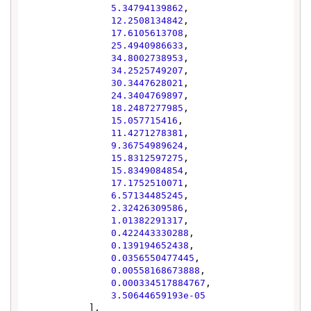
5.34794139862
,

12.2508134842
,

17.6105613708
,

25.4940986633
,

34.8002738953
,

34.2525749207
,

30.3447628021
,

24.3404769897
,

18.2487277985
,

15.057715416
,

11.4271278381
,

9.36754989624
,

15.8312597275
,

15.8349084854
,

17.1752510071
,

6.57134485245
,

2.32426309586
,

1.01382291317
,

0.422443330288
,

0.139194652438
,

0.0356550477445
,

0.00558168673888
,

0.000334517884767
,

3.50644659193e-05
            ],
