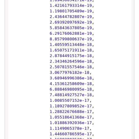
1.42161793314e-19
,

1.19801705489e-19
,

2.43644782807e-19
,

2.69392097692e-19
,

5.85843637805e-19
,

6.29176062881e-19
,

8.85799800637e-19
,

1.40559513448e-18
,

1.65075171911e-18
,

2.87844915175e-18
,

2.34346264596e-18
,

2.50781557546e-18
,

3.0677976182e-18
,

3.68946996386e-18
,

4.15361258609e-18
,

6.88846980095e-18
,

7.48814927527e-18
,

1.0085507152e-17
,

1.18927809852e-17
,

1.28822676688e-17
,

1.05518641368e-17
,

1.01886392036e-17
,

1.1149065378e-17
,

1.44660786595e-17
,
