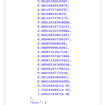
0.00185269035865
,

0.00434884428978
,

0.00129757495597
,

0.0018882653676
,

0.00110773707274
,

0.000126285958686
,

0.000148747116327
,

0.000142325559864
,

0.000208928831853
,

0.000464455399197
,

0.0008564608288
,

0.00099999026861
,

0.00087322917534
,

0.000857073871884
,

0.000611109251622
,

0.000485361699248
,

0.000402873760322
,

0.00079507776536
,

0.00126692804042
,

0.000316908204695
,

9.76310402621e-05
,

2.75416568911e-05
,

2.94433743875e-06
            ],

            "
dvar
": [
