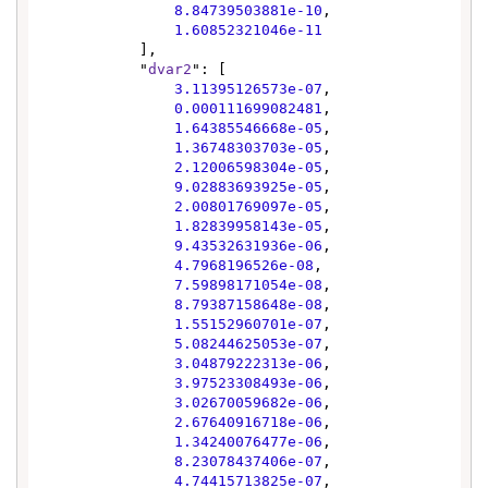
8.84739503881e-10
,

1.60852321046e-11
            ],

            "
dvar2
": [

3.11395126573e-07
,

0.000111699082481
,

1.64385546668e-05
,

1.36748303703e-05
,

2.12006598304e-05
,

9.02883693925e-05
,

2.00801769097e-05
,

1.82839958143e-05
,

9.43532631936e-06
,

4.7968196526e-08
,

7.59898171054e-08
,

8.79387158648e-08
,

1.55152960701e-07
,

5.08244625053e-07
,

3.04879222313e-06
,

3.97523308493e-06
,

3.02670059682e-06
,

2.67640916718e-06
,

1.34240076477e-06
,

8.23078437406e-07
,

4.74415713825e-07
,
