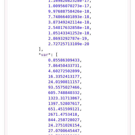
1.16982082528e-17
,

1.00956070273e-17
,

9.97688758426e-18
,

7.74866401893e-18
,

3.87349242114e-18
,

2.54017632858e-18
,

1.05143341252e-18
,

2.8693292787e-19
,

2.72725713109e-20
            ],

            "
var
": [

0.85586309433
,

7.86450433731
,

4.60272502899
,

16.3352413177
,

24.0190811157
,

93.5575027466
,

605.748840332
,

1323.31713867
,

1397.52807617
,

651.451599121
,

2671.4753418
,

844.258728027
,

24.2751026154
,

27.0700645447
,
