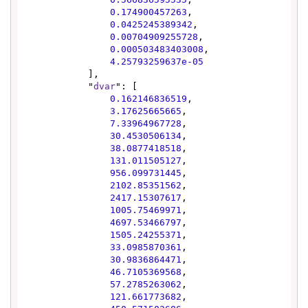
0.174900457263
,

0.0425245389342
,

0.00704909255728
,

0.000503483403008
,

4.25793259637e-05
            ],

            "
dvar
": [

0.162146836519
,

3.17625665665
,

7.33964967728
,

30.4530506134
,

38.0877418518
,

131.011505127
,

956.099731445
,

2102.85351562
,

2417.15307617
,

1005.75469971
,

4697.53466797
,

1505.24255371
,

33.0985870361
,

30.9836864471
,

46.7105369568
,

57.2785263062
,

121.661773682
,
