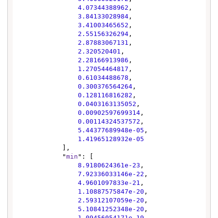
4.07344388962
,

3.84133028984
,

3.41003465652
,

2.55156326294
,

2.87883067131
,

2.320520401
,

2.28166913986
,

1.27054464817
,

0.61034488678
,

0.300376564264
,

0.128116816282
,

0.0403163135052
,

0.00902597699314
,

0.00114324537572
,

5.44377689948e-05
,

1.41965128932e-05
            ],

            "
min
": [

8.9180624361e-23
,

7.92336033146e-22
,

4.9601097833e-21
,

1.10887575847e-20
,

2.59312107059e-20
,

5.10841252348e-20
,

1.09456054171e-19
,
