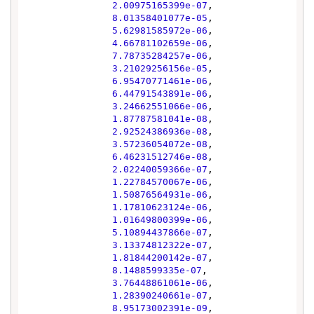
2.00975165399e-07
,

8.01358401077e-05
,

5.62981585972e-06
,

4.66781102659e-06
,

7.78735284257e-06
,

3.21029256156e-05
,

6.95470771461e-06
,

6.44791543891e-06
,

3.24662551066e-06
,

1.87787581041e-08
,

2.92524386936e-08
,

3.57236054072e-08
,

6.46231512746e-08
,

2.02240059366e-07
,

1.22784570067e-06
,

1.50876564931e-06
,

1.17810623124e-06
,

1.01649800399e-06
,

5.10894437866e-07
,

3.13374812322e-07
,

1.81844200142e-07
,

8.1488599335e-07
,

3.76448861061e-06
,

1.28390240661e-07
,

8.95173002391e-09
,
