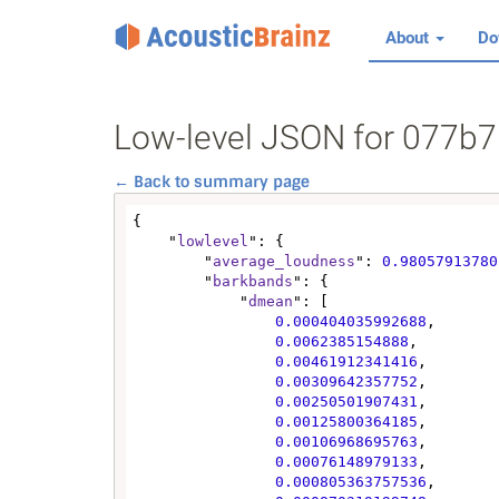
About
Do
Low-level JSON for 077b
← Back to summary page
{

    "
lowlevel
": {

        "
average_loudness
": 
0.98057913780
        "
barkbands
": {

            "
dmean
": [

0.000404035992688
,

0.0062385154888
,

0.00461912341416
,

0.00309642357752
,

0.00250501907431
,

0.00125800364185
,

0.00106968695763
,

0.00076148979133
,

0.000805363757536
,
