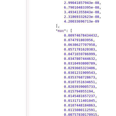
2.99041857943e-08
,

6.79010483395e-08
,

3.49341355843e-08
,

2.31869332623e-08
,

4.20033696713e-09
            ],

            "
max
": [

0.00974678434432
,

0.074791803956
,

0.0638627707958
,

0.0571781620383
,

0.0471659786999
,

0.0347807444632
,

0.0310493800789
,

0.0293665323406
,

0.0301231909543
,

0.0353768728673
,

0.0107351634651
,

0.0203939005733
,

0.015794955194
,

0.0145481657237
,

0.0131711401045
,

0.0107448184863
,

0.0115080112591
,

0.00757830170915
,
