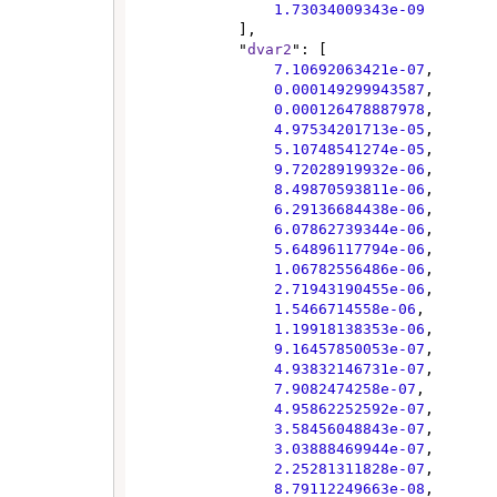
1.73034009343e-09
            ],

            "
dvar2
": [

7.10692063421e-07
,

0.000149299943587
,

0.000126478887978
,

4.97534201713e-05
,

5.10748541274e-05
,

9.72028919932e-06
,

8.49870593811e-06
,

6.29136684438e-06
,

6.07862739344e-06
,

5.64896117794e-06
,

1.06782556486e-06
,

2.71943190455e-06
,

1.5466714558e-06
,

1.19918138353e-06
,

9.16457850053e-07
,

4.93832146731e-07
,

7.9082474258e-07
,

4.95862252592e-07
,

3.58456048843e-07
,

3.03888469944e-07
,

2.25281311828e-07
,

8.79112249663e-08
,
