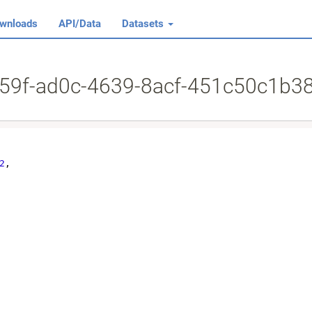
wnloads
API/Data
Datasets
759f-ad0c-4639-8acf-451c50c1b3
2
,
