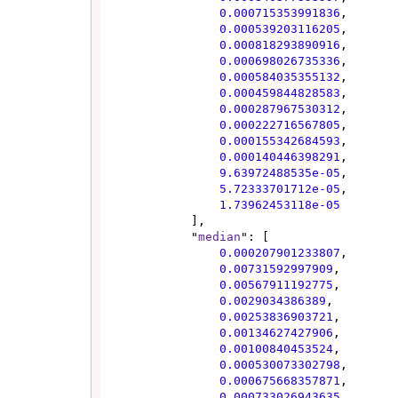
0.000715353991836
,

0.000539203116205
,

0.000818293890916
,

0.000698026735336
,

0.000584035355132
,

0.000459844828583
,

0.000287967530312
,

0.000222716567805
,

0.000155342684593
,

0.000140446398291
,

9.63972488535e-05
,

5.72333701712e-05
,

1.73962453118e-05
            ],

            "
median
": [

0.000207901233807
,

0.00731592997909
,

0.00567911192775
,

0.0029034386389
,

0.00253836903721
,

0.00134627427906
,

0.00100840453524
,

0.000530073302798
,

0.000675668357871
,

0.000733026943635
,
