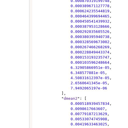
0.000870319199748
,

0.000389671127778
,

0.000624235544819
,

0.000464399694465
,

0.000450541439932
,

0.000387953128666
,

0.000292035605526
,

0.000380395940738
,

0.000328569673002
,

0.000267466268269
,

0.000228849443374
,

0.000153193235747
,

0.000103596248664
,

6.32905866951e-05
,

6.348577881e-05
,

4.50831612397e-05
,

2.6560641345e-05
,

7.9492065197e-06
            ],

            "
dmean2
": [

0.000518939457834
,

0.0098617663607
,

0.00779187213629
,

0.00533074745908
,

0.00419633463025
,
