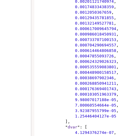
0.00201121740974
,

0.00174833438359
,

0.0012050367659
,

0.00129435781855
,

0.00132149527781
,

0.000617009645794
,

0.000986018450931
,

0.000733707100153
,

0.000704290694557
,

0.000614464806858
,

0.00047855093726
,

0.000624329026323
,

0.000535559083801
,

0.000448900158517
,

0.00038697902346
,

0.000268850941211
,

0.000176369401743
,

0.000103051963379
,

9.98007017188e-05
,

7.00060554664e-05
,

3.92387955799e-05
,

1.25446404127e-05
            ],

            "
dvar
": [

4.1294376274e-07
,
