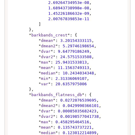
2.69264734953e-08
,

1.68943738998e-08
,

1.45226186632e-09
,

2.00767839853e-11
            ]

        },

        "
barkbands_crest
": {

            "
dmean
": 
3.20154333115
,

            "
dmean2
": 
5.29746198654
,

            "
dvar
": 
9.64779186249
,

            "
dvar2
": 
24.5751533508
,

            "
max
": 
25.9431533813
,

            "
mean
": 
11.1563749313
,

            "
median
": 
10.2434034348
,

            "
min
": 
2.31336069107
,

            "
var
": 
20.6357975006
        },

        "
barkbands_flatness_db
": {

            "
dmean
": 
0.0272076539695
,

            "
dmean2
": 
0.0429990366101
,

            "
dvar
": 
0.00085035682423
,

            "
dvar2
": 
0.00198577041738
,

            "
max
": 
0.458295464516
,

            "
mean
": 
0.135743737221
,

            "
median
": 
0.123012214899
,
