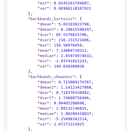
            "
min
": 
0.0245163794607
,

            "
var
": 
0.00366118107922
        },

        "
barkbands_kurtosis
": {

            "
dmean
": 
5.03103923798
,

            "
dmean2
": 
8.19015598297
,

            "
dvar
": 
85.5376815796
,

            "
dvar2
": 
216.231521606
,

            "
max
": 
150.50970459
,

            "
mean
": 
7.14884710312
,

            "
median
": 
2.65974974632
,

            "
min
": 
-1.93741822243
,

            "
var
": 
149.639389038
        },

        "
barkbands_skewness
": {

            "
dmean
": 
0.715069174767
,

            "
dmean2
": 
1.14123427868
,

            "
dvar
": 
0.718376338482
,

            "
dvar2
": 
1.74688756466
,

            "
max
": 
9.99405288696
,

            "
mean
": 
2.09132146835
,

            "
median
": 
1.80206418037
,

            "
min
": 
-5.25498342514
,

            "
var
": 
2.07272315025
        },
