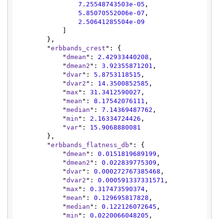
7.25548743503e-05
,

5.85070552006e-07
,

2.50641285504e-09
            ]

        },

        "
erbbands_crest
": {

            "
dmean
": 
2.42933440208
,

            "
dmean2
": 
3.92355871201
,

            "
dvar
": 
5.8753118515
,

            "
dvar2
": 
14.3500852585
,

            "
max
": 
31.3412590027
,

            "
mean
": 
8.17542076111
,

            "
median
": 
7.14369487762
,

            "
min
": 
2.16334724426
,

            "
var
": 
15.9068880081
        },

        "
erbbands_flatness_db
": {

            "
dmean
": 
0.0151819689199
,

            "
dmean2
": 
0.022839775309
,

            "
dvar
": 
0.000272767385468
,

            "
dvar2
": 
0.000591337331571
,

            "
max
": 
0.317473590374
,

            "
mean
": 
0.129695817828
,

            "
median
": 
0.122126072645
,

            "
min
": 
0.0220066048205
,
