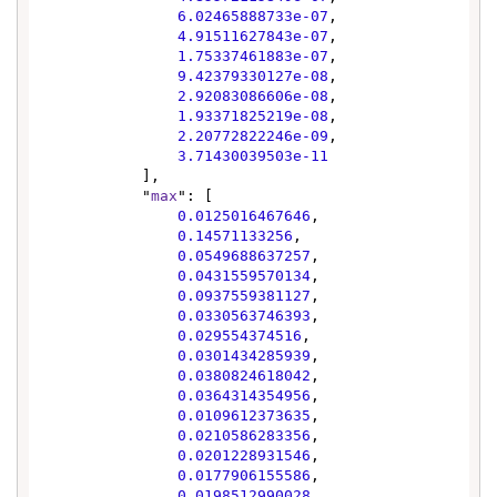
6.02465888733e-07
,

4.91511627843e-07
,

1.75337461883e-07
,

9.42379330127e-08
,

2.92083086606e-08
,

1.93371825219e-08
,

2.20772822246e-09
,

3.71430039503e-11
            ],

            "
max
": [

0.0125016467646
,

0.14571133256
,

0.0549688637257
,

0.0431559570134
,

0.0937559381127
,

0.0330563746393
,

0.029554374516
,

0.0301434285939
,

0.0380824618042
,

0.0364314354956
,

0.0109612373635
,

0.0210586283356
,

0.0201228931546
,

0.0177906155586
,

0.0198512990028
,
