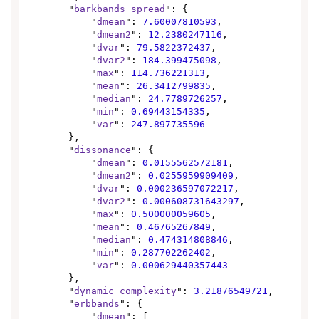
        "
barkbands_spread
": {

            "
dmean
": 
7.60007810593
,

            "
dmean2
": 
12.2380247116
,

            "
dvar
": 
79.5822372437
,

            "
dvar2
": 
184.399475098
,

            "
max
": 
114.736221313
,

            "
mean
": 
26.3412799835
,

            "
median
": 
24.7789726257
,

            "
min
": 
0.69443154335
,

            "
var
": 
247.897735596
        },

        "
dissonance
": {

            "
dmean
": 
0.0155562572181
,

            "
dmean2
": 
0.0255959909409
,

            "
dvar
": 
0.000236597072217
,

            "
dvar2
": 
0.000608731643297
,

            "
max
": 
0.500000059605
,

            "
mean
": 
0.46765267849
,

            "
median
": 
0.474314808846
,

            "
min
": 
0.287702262402
,

            "
var
": 
0.000629440357443
        },

        "
dynamic_complexity
": 
3.21876549721
,

        "
erbbands
": {

            "
dmean
": [
