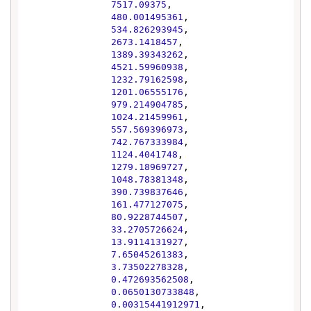
7517.09375
,

480.001495361
,

534.826293945
,

2673.1418457
,

1389.39343262
,

4521.59960938
,

1232.79162598
,

1201.06555176
,

979.214904785
,

1024.21459961
,

557.569396973
,

742.767333984
,

1124.4041748
,

1279.18969727
,

1048.78381348
,

390.739837646
,

161.477127075
,

80.9228744507
,

33.2705726624
,

13.9114131927
,

7.65045261383
,

3.73502278328
,

0.472693562508
,

0.0650130733848
,

0.00315441912971
,
