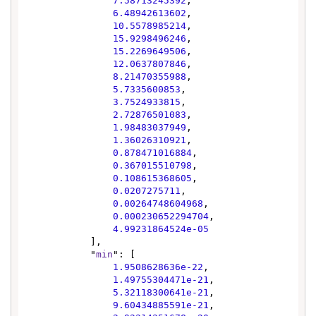
7.58713245392
,

6.48942613602
,

10.5578985214
,

15.9298496246
,

15.2269649506
,

12.0637807846
,

8.21470355988
,

5.7335600853
,

3.7524933815
,

2.72876501083
,

1.98483037949
,

1.36026310921
,

0.878471016884
,

0.367015510798
,

0.108615368605
,

0.0207275711
,

0.00264748604968
,

0.000230652294704
,

4.99231864524e-05
            ],

            "
min
": [

1.9508628636e-22
,

1.49755304471e-21
,

5.32118300641e-21
,

9.60434885591e-21
,
