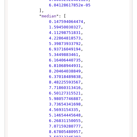
6.04128617852e-05
            ],

            "
median
": [

0.147594064474
,

1.59450030327
,

4.11298751831
,

4.22864818573
,

5.39873933792
,

6.93716049194
,

5.3449883461
,

6.16406440735
,

6.81068944931
,

8.20464038849
,

6.37018489838
,

8.48225593567
,

7.71860313416
,

6.50127315521
,

5.98057746887
,

3.73654341698
,

4.5693154335
,

5.14654445648
,

6.26831150055
,

7.07159280777
,

8.67805480957
,
