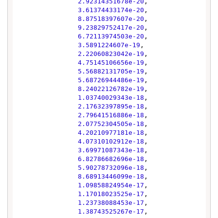
2.92314351678e-20
,

3.61374433174e-20
,

8.87518397607e-20
,

9.23829752417e-20
,

6.72113974503e-20
,

3.5891224607e-19
,

2.22060823042e-19
,

4.75145106656e-19
,

5.56882131705e-19
,

5.68726944486e-19
,

8.24022126782e-19
,

1.03740029343e-18
,

2.17632397895e-18
,

2.79641516886e-18
,

2.07752304505e-18
,

4.20210977181e-18
,

4.07310102912e-18
,

3.69971087343e-18
,

6.82786682696e-18
,

5.90278732096e-18
,

8.68913446099e-18
,

1.09858824954e-17
,

1.17018023525e-17
,

1.23738088453e-17
,

1.38743525267e-17
,
