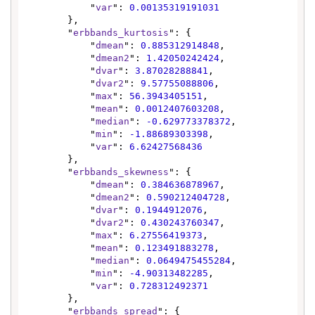
            "
var
": 
0.00135319191031
        },

        "
erbbands_kurtosis
": {

            "
dmean
": 
0.885312914848
,

            "
dmean2
": 
1.42050242424
,

            "
dvar
": 
3.87028288841
,

            "
dvar2
": 
9.57755088806
,

            "
max
": 
56.3943405151
,

            "
mean
": 
0.0012407603208
,

            "
median
": 
-0.629773378372
,

            "
min
": 
-1.88689303398
,

            "
var
": 
6.62427568436
        },

        "
erbbands_skewness
": {

            "
dmean
": 
0.384636878967
,

            "
dmean2
": 
0.590212404728
,

            "
dvar
": 
0.1944912076
,

            "
dvar2
": 
0.430243760347
,

            "
max
": 
6.27556419373
,

            "
mean
": 
0.123491883278
,

            "
median
": 
0.0649475455284
,

            "
min
": 
-4.90313482285
,

            "
var
": 
0.728312492371
        },

        "
erbbands_spread
": {
