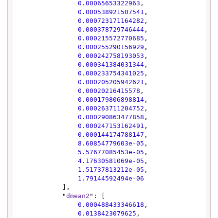
0.00065653322963
,

0.000538921507541
,

0.000723171164282
,

0.000378729746444
,

0.000215572770685
,

0.000255290156929
,

0.000242758193053
,

0.000341384031344
,

0.000233754341025
,

0.000205205942621
,

0.00020216415578
,

0.000179806898814
,

0.000263711204752
,

0.000290863477858
,

0.000247153162491
,

0.000144174788147
,

8.60854779603e-05
,

5.57677085453e-05
,

4.17630581069e-05
,

1.51737813212e-05
,

1.79144592494e-06
            ],

            "
dmean2
": [

0.000488433346618
,

0.0138423079625
,
