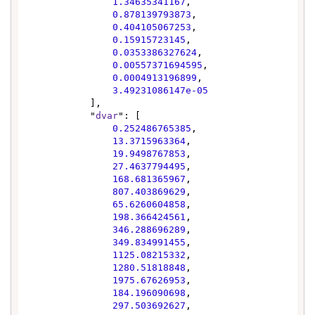
1.34635341167
,

0.878139793873
,

0.404105067253
,

0.15915723145
,

0.0353386327624
,

0.00557371694595
,

0.0004913196899
,

3.49231086147e-05
            ],

            "
dvar
": [

0.252486765385
,

13.3715963364
,

19.9498767853
,

27.4637794495
,

168.681365967
,

807.403869629
,

65.6260604858
,

198.366424561
,

346.288696289
,

349.834991455
,

1125.08215332
,

1280.51818848
,

1975.67626953
,

184.196090698
,

297.503692627
,
