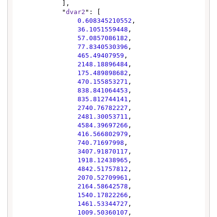
            ],

            "
dvar2
": [

0.608345210552
,

36.1051559448
,

57.0857086182
,

77.8340530396
,

465.49407959
,

2148.18896484
,

175.489898682
,

470.155853271
,

838.841064453
,

835.812744141
,

2740.76782227
,

2481.30053711
,

4584.39697266
,

416.566802979
,

740.71697998
,

3407.91870117
,

1918.12438965
,

4842.51757812
,

2070.52709961
,

2164.58642578
,

1540.17822266
,

1461.53344727
,

1009.50360107
,
