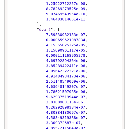
1.25922712257e-08
,

8.78269279525e-09
,

9.07469543954e-10
,

1.46483814661e-11
            ],

            "
dvar2
": [

7.59830982133e-07
,

0.000659621087834
,

4.15355025325e-05
,

1.15090961117e-05
,

0.000111168905278
,

4.69792894364e-06
,

3.85289422411e-06
,

4.05642322221e-06
,

4.91484934173e-06
,

2.51148549069e-06
,

4.63648149207e-07
,

1.78621507985e-06
,

9.62937519944e-07
,

2.0300963115e-06
,

9.26292898384e-07
,

4.80384130697e-07
,

4.58349319388e-07
,

3.309372687e-07
,

4.85572115849e-07
,
