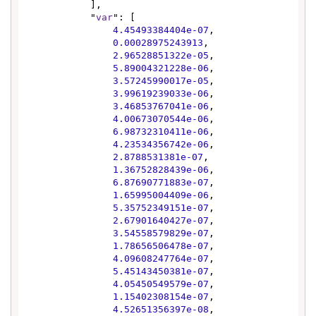
            ],

            "
var
": [

4.45493384404e-07
,

0.00028975243913
,

2.96528851322e-05
,

5.89004321228e-06
,

3.57245990017e-05
,

3.99619239033e-06
,

3.46853767041e-06
,

4.00673070544e-06
,

6.98732310411e-06
,

4.23534356742e-06
,

2.8788531381e-07
,

1.36752828439e-06
,

6.87690771883e-07
,

1.65995004409e-06
,

5.35752349151e-07
,

2.67901640427e-07
,

3.54558579829e-07
,

1.78656506478e-07
,

4.09608247764e-07
,

5.45143450381e-07
,

4.05450549579e-07
,

1.15402308154e-07
,

4.52651356397e-08
,
