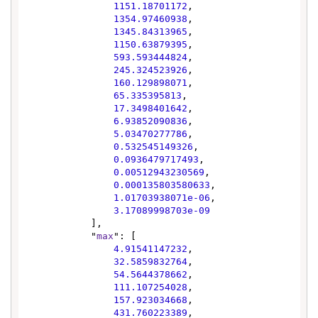
1151.18701172
,

1354.97460938
,

1345.84313965
,

1150.63879395
,

593.593444824
,

245.324523926
,

160.129898071
,

65.335395813
,

17.3498401642
,

6.93852090836
,

5.03470277786
,

0.532545149326
,

0.0936479717493
,

0.00512943230569
,

0.000135803580633
,

1.01703938071e-06
,

3.17089998703e-09
            ],

            "
max
": [

4.91541147232
,

32.5859832764
,

54.5644378662
,

111.107254028
,

157.923034668
,

431.760223389
,
