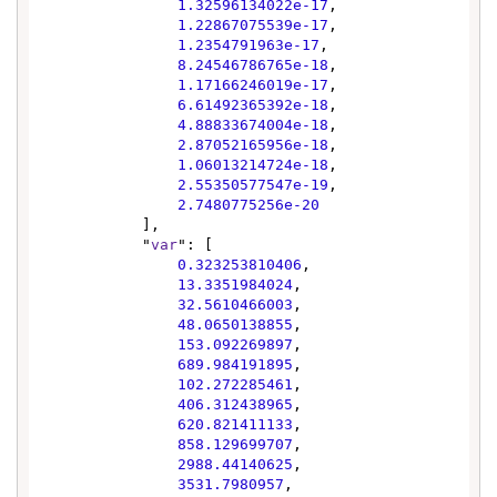
1.32596134022e-17
,

1.22867075539e-17
,

1.2354791963e-17
,

8.24546786765e-18
,

1.17166246019e-17
,

6.61492365392e-18
,

4.88833674004e-18
,

2.87052165956e-18
,

1.06013214724e-18
,

2.55350577547e-19
,

2.7480775256e-20
            ],

            "
var
": [

0.323253810406
,

13.3351984024
,

32.5610466003
,

48.0650138855
,

153.092269897
,

689.984191895
,

102.272285461
,

406.312438965
,

620.821411133
,

858.129699707
,

2988.44140625
,

3531.7980957
,
