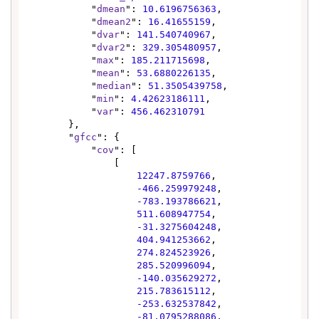
            "
dmean
": 
10.6196756363
,

            "
dmean2
": 
16.41655159
,

            "
dvar
": 
141.540740967
,

            "
dvar2
": 
329.305480957
,

            "
max
": 
185.211715698
,

            "
mean
": 
53.6880226135
,

            "
median
": 
51.3505439758
,

            "
min
": 
4.42623186111
,

            "
var
": 
456.462310791
        },

        "
gfcc
": {

            "
cov
": [

                [

12247.8759766
,

-466.259979248
,

-783.193786621
,

511.608947754
,

-31.3275604248
,

404.941253662
,

274.824523926
,

285.520996094
,

-140.035629272
,

215.783615112
,

-253.632537842
,

-81.0795288086
,
