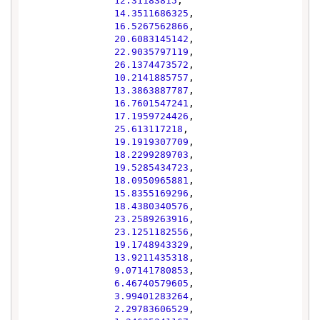
12.31183815
,

14.3511686325
,

16.5267562866
,

20.6083145142
,

22.9035797119
,

26.1374473572
,

10.2141885757
,

13.3863887787
,

16.7601547241
,

17.1959724426
,

25.613117218
,

19.1919307709
,

18.2299289703
,

19.5285434723
,

18.0950965881
,

15.8355169296
,

18.4380340576
,

23.2589263916
,

23.1251182556
,

19.1748943329
,

13.9211435318
,

9.07141780853
,

6.46740579605
,

3.99401283264
,

2.29783606529
,
