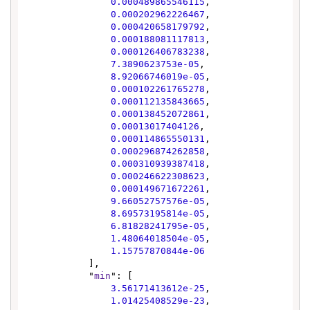
0.000489865546115
,

0.000202962226467
,

0.000420658179792
,

0.000188081117813
,

0.000126406783238
,

7.3890623753e-05
,

8.92066746019e-05
,

0.000102261765278
,

0.000112135843665
,

0.000138452072861
,

0.00013017404126
,

0.000114865550131
,

0.000296874262858
,

0.000310939387418
,

0.000246622308623
,

0.000149671672261
,

9.66052757576e-05
,

8.69573195814e-05
,

6.81828241795e-05
,

1.48064018504e-05
,

1.15757870844e-06
            ],

            "
min
": [

3.56171413612e-25
,

1.01425408529e-23
,
