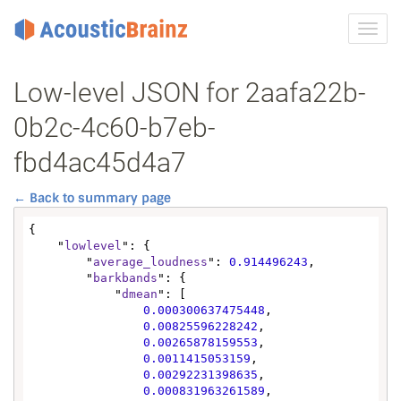
Toggl
navig
Low-level JSON for 2aafa22b-
0b2c-4c60-b7eb-
fbd4ac45d4a7
← Back to summary page
{

    "
lowlevel
": {

        "
average_loudness
": 
0.914496243
,

        "
barkbands
": {

            "
dmean
": [

0.000300637475448
,

0.00825596228242
,

0.00265878159553
,

0.0011415053159
,

0.00292231398635
,

0.000831963261589
,
