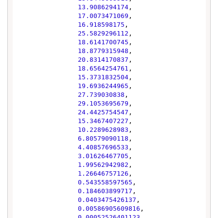
13.9086294174
,

17.0073471069
,

16.918598175
,

25.5829296112
,

18.6141700745
,

18.8779315948
,

20.8314170837
,

18.6564254761
,

15.3731832504
,

19.6936244965
,

27.739030838
,

29.1053695679
,

24.4425754547
,

15.3467407227
,

10.2289628983
,

6.80579090118
,

4.40857696533
,

3.01626467705
,

1.99562942982
,

1.26646757126
,

0.543558597565
,

0.184603899717
,

0.0403475426137
,

0.00586905609816
,

0.00052526401123
,
