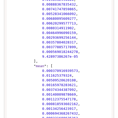
0.00888367835432
,

0.00741747859865
,

0.00528341066092
,

0.00680095609277
,

0.00620299577713
,

0.0080314911902
,

0.00464996090159
,

0.00293699256144
,

0.00357804028317
,

0.00377885717899
,

0.000569018244278
,

9.42897386267e-05
            ],

            "
mean
": [

0.000370916939573
,

0.011625379324
,

0.00509520620108
,

0.00165978283621
,

0.00374344387092
,

0.00140009878669
,

0.00112375547178
,

0.000818593602162
,

0.00134256423917
,

0.000694368267432
,
