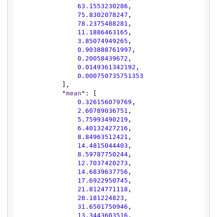
63.1553230286
,

75.8302078247
,

78.2375488281
,

11.1886463165
,

3.85074949265
,

0.903888761997
,

0.20058439672
,

0.0149361342192
,

0.000750735751353
            ],

            "
mean
": [

0.326156079769
,

2.60789036751
,

5.75993490219
,

6.40132427216
,

8.84963512421
,

14.4815044403
,

8.59787750244
,

12.7037420273
,

14.6839637756
,

17.6922950745
,

21.8124771118
,

28.181224823
,

31.6501750946
,

13.3443603516
,
