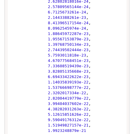
2.62802818016e-24
,

2.57809565144e-24
,

6.7125673261e-24
,

2.1443388261e-23
,

8.41396517154e-24
,

8.0962545974e-24
,

1.88645972287e-23
,

1.95567153879e-23
,

1.39768750134e-23
,

2.74439502444e-23
,

5.7593011818e-23
,

4.67077568451e-23
,

7.33608519439e-23
,

3.82805135668e-23
,

6.69433422622e-23
,

1.14035839193e-22
,

1.53766698777e-22
,

2.3202017334e-22
,

2.82004419779e-22
,

3.99404037602e-22
,

4.38282031263e-22
,

5.12615851626e-22
,

9.59049176312e-22
,

1.51949827157e-21
,

1.9923248879e-21