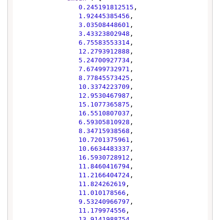
0.245191812515
,

1.92445385456
,

3.03508448601
,

3.43323802948
,

6.75583553314
,

12.2793912888
,

5.24700927734
,

7.67499732971
,

8.77845573425
,

10.3374223709
,

12.9530467987
,

15.1077365875
,

16.5510807037
,

6.59305810928
,

8.34715938568
,

10.7201375961
,

10.6634483337
,

16.5930728912
,

11.8460416794
,

11.2166404724
,

11.824262619
,

11.010178566
,

9.53240966797
,

11.179974556
,

13.9141988754
,
