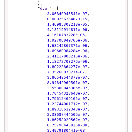
            ],

            "
dvar
": [

3.06840945541e-07
,

0.000256264873315
,

1.46985303218e-05
,

4.13119914811e-06
,

4.1610783228e-05
,

1.92700849766e-06
,

1.68245867371e-06
,

1.69660984284e-06
,

2.41117800215e-06
,

1.18272703276e-06
,

1.80223864277e-07
,

7.3526007327e-07
,

3.86549544373e-07
,

8.94842969501e-07
,

3.55300045385e-07
,

1.78454328648e-07
,

1.79615469165e-07
,

1.23744001712e-07
,

1.89318612343e-07
,

2.33687444506e-07
,

1.86258020562e-07
,

6.75790445825e-08
,

3.4979180441e-08
,
