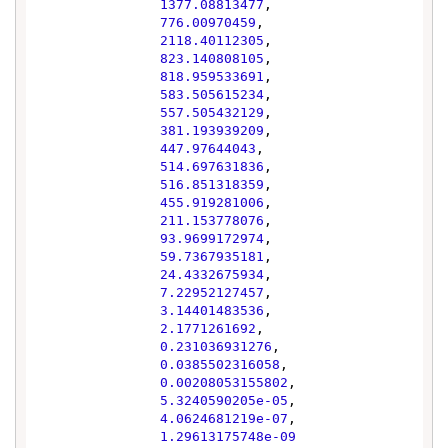
1377.08813477
,

776.00970459
,

2118.40112305
,

823.140808105
,

818.959533691
,

583.505615234
,

557.505432129
,

381.193939209
,

447.97644043
,

514.697631836
,

516.851318359
,

455.919281006
,

211.153778076
,

93.9699172974
,

59.7367935181
,

24.4332675934
,

7.22952127457
,

3.14401483536
,

2.1771261692
,

0.231036931276
,

0.0385502316058
,

0.00208053155802
,

5.3240590205e-05
,

4.0624681219e-07
,

1.29613175748e-09