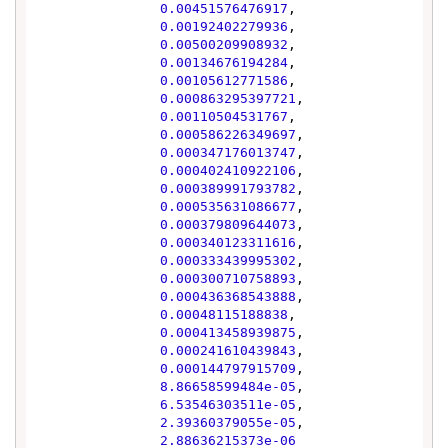
0.00451576476917
,

0.00192402279936
,

0.00500209908932
,

0.00134676194284
,

0.00105612771586
,

0.000863295397721
,

0.00110504531767
,

0.000586226349697
,

0.000347176013747
,

0.000402410922106
,

0.000389991793782
,

0.000535631086677
,

0.000379809644073
,

0.000340123311616
,

0.000333439995302
,

0.000300710758893
,

0.000436368543888
,

0.00048115188838
,

0.000413458939875
,

0.000241610439843
,

0.000144797915709
,

8.86658599484e-05
,

6.53546303511e-05
,

2.39360379055e-05
,

2.88636215373e-06