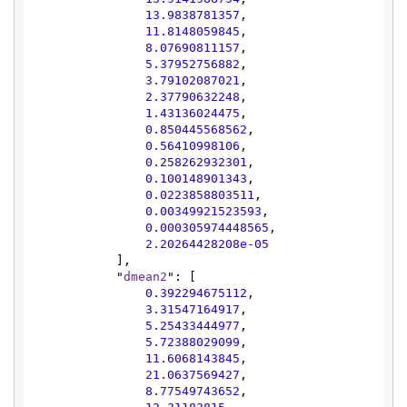
13.9838781357
,

11.8148059845
,

8.07690811157
,

5.37952756882
,

3.79102087021
,

2.37790632248
,

1.43136024475
,

0.850445568562
,

0.56410998106
,

0.258262932301
,

0.100148901343
,

0.0223858803511
,

0.00349921523593
,

0.000305974448565
,

2.20264428208e-05
            ],

            "
dmean2
": [

0.392294675112
,

3.31547164917
,

5.25433444977
,

5.72388029099
,

11.6068143845
,

21.0637569427
,

8.77549743652
,
