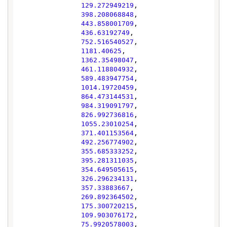
129.272949219
,

398.208068848
,

443.858001709
,

436.63192749
,

752.516540527
,

1181.40625
,

1362.35498047
,

461.118804932
,

589.483947754
,

1014.19720459
,

864.473144531
,

984.319091797
,

826.992736816
,

1055.23010254
,

371.401153564
,

492.256774902
,

355.685333252
,

395.281311035
,

354.649505615
,

326.296234131
,

357.33883667
,

269.892364502
,

175.300720215
,

109.903076172
,

75.9920578003
,
