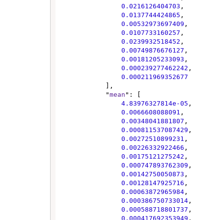
0.0216126404703
,

0.0137744424865
,

0.00532973697409
,

0.0107733160257
,

0.0239932518452
,

0.00749876676127
,

0.00181205233093
,

0.000239277462242
,

0.000211969352677
            ],

            "
mean
": [

4.83976327814e-05
,

0.0066608088091
,

0.00348041881807
,

0.000811537087429
,

0.00272510899231
,

0.00226332922466
,

0.00175121275242
,

0.000747893762309
,

0.00142750050873
,

0.00128147925716
,

0.00063872965984
,

0.000386750733014
,

0.000588718801737
,

0.000417692353949
,
