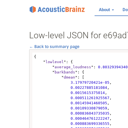
About
Do
Low-level JSON for e69a
← Back to summary page
{

    "
lowlevel
": {

        "
average_loudness
": 
0.80329394340
        "
barkbands
": {

            "
dmean
": [

3.17979720421e-05
,

0.00227885181084
,

0.0015615375014
,

0.000511261925567
,

0.00145941460505
,

0.00109330879059
,

0.000836043735035
,

0.000464761222247
,

0.000883699336555
,
