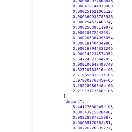
0.000682974408846
,

0.000419144023908
,

0.000251621066127
,

0.000369938788936
,

0.00025452740374
,

0.000256386119872
,

0.0001837224263
,

0.000205364995054
,

0.00018140434986
,

0.000167944381246
,

0.000143234574352
,

5.6472432334e-05
,

0.000106643499748
,

6.82720783516e-05
,

2.71865683317e-05
,

1.97930276045e-05
,

3.19528680848e-06
,

2.21912773668e-06
            ],

            "
dmean2
": [

5.44127688045e-05
,

0.00343915028498
,

0.00228987215087
,

0.00085170683451
,

0.00226226635277
,
