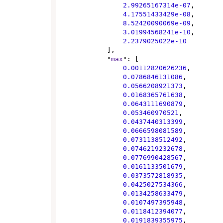
2.99265167314e-07
,

4.17551433429e-08
,

8.52420090069e-09
,

3.01994568241e-10
,

2.2379025022e-10
            ],

            "
max
": [

0.00112820626236
,

0.0786846131086
,

0.0566208921373
,

0.0168365761638
,

0.0643111690879
,

0.053460970521
,

0.0437440313399
,

0.0666598081589
,

0.0731138512492
,

0.0746219232678
,

0.0776990428567
,

0.0161133501679
,

0.0373572818935
,

0.0425027534366
,

0.0134258633479
,

0.0107497395948
,

0.0118412394077
,

0.0191839355975
,
