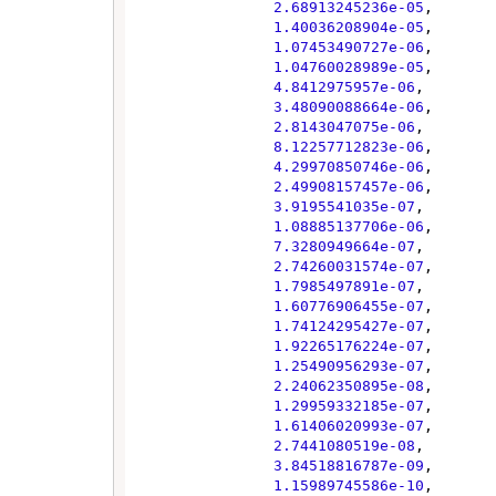
2.68913245236e-05
,

1.40036208904e-05
,

1.07453490727e-06
,

1.04760028989e-05
,

4.8412975957e-06
,

3.48090088664e-06
,

2.8143047075e-06
,

8.12257712823e-06
,

4.29970850746e-06
,

2.49908157457e-06
,

3.9195541035e-07
,

1.08885137706e-06
,

7.3280949664e-07
,

2.74260031574e-07
,

1.7985497891e-07
,

1.60776906455e-07
,

1.74124295427e-07
,

1.92265176224e-07
,

1.25490956293e-07
,

2.24062350895e-08
,

1.29959332185e-07
,

1.61406020993e-07
,

2.7441080519e-08
,

3.84518816787e-09
,

1.15989745586e-10
,
