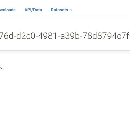
wnloads
API/Data
Datasets
d76d-d2c0-4981-a39b-78d8794c7
5
,
