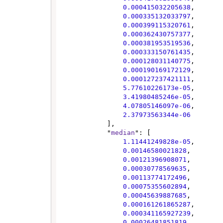
0.000415032205638
,

0.000335132033797
,

0.000399115320761
,

0.000362430757377
,

0.000381953519536
,

0.000333150761435
,

0.000128031140775
,

0.000190169172129
,

0.000127237421111
,

5.77610226173e-05
,

3.41980485246e-05
,

4.07805146097e-06
,

2.37973563344e-06
            ],

            "
median
": [

1.11441249828e-05
,

0.00146580021828
,

0.00121396908071
,

0.00030778569635
,

0.00113774172496
,

0.00075355602894
,

0.00045639887685
,

0.000161261865287
,

0.000341165927239
,

0.00026481851819
,
