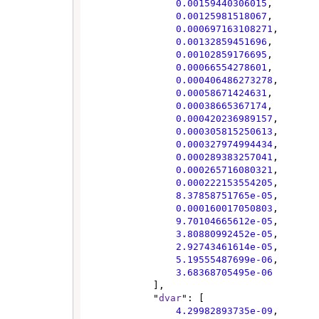
0.00159440306015
,

0.00125981518067
,

0.000697163108271
,

0.00132859451696
,

0.00102859176695
,

0.00066554278601
,

0.000406486273278
,

0.00058671424631
,

0.00038665367174
,

0.000420236989157
,

0.000305815250613
,

0.000327974994434
,

0.000289383257041
,

0.000265716080321
,

0.000222153554205
,

8.37858751765e-05
,

0.000160017050803
,

9.70104665612e-05
,

3.80880992452e-05
,

2.92743461614e-05
,

5.19555487699e-06
,

3.68368705495e-06
            ],

            "
dvar
": [

4.29982893735e-09
,
