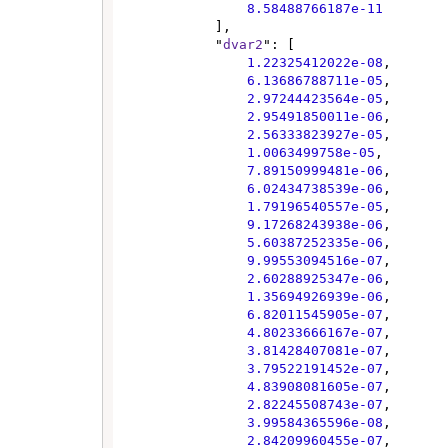
8.58488766187e-11
            ],

            "
dvar2
": [

1.22325412022e-08
,

6.13686788711e-05
,

2.97244423564e-05
,

2.95491850011e-06
,

2.56333823927e-05
,

1.0063499758e-05
,

7.89150999481e-06
,

6.02434738539e-06
,

1.79196540557e-05
,

9.17268243938e-06
,

5.60387252335e-06
,

9.99553094516e-07
,

2.60288925347e-06
,

1.35694926939e-06
,

6.82011545905e-07
,

4.80233666167e-07
,

3.81428407081e-07
,

3.79522191452e-07
,

4.83908081605e-07
,

2.82245508743e-07
,

3.99584365596e-08
,

2.84209960455e-07
,
